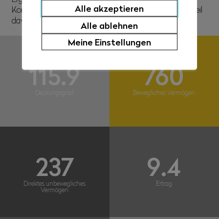
Alle akzeptieren
Konsolidierung der Kasse verwenden, sondern einen Teil
davon auch den Versicherten zukommen lassen.
Alle ablehnen
Meine Einstellungen
115.9
760
Deckungsgrad
Bewegliches Vermögen
237
9.4
Direktes unbewegliches
Ertrag
Vermögen