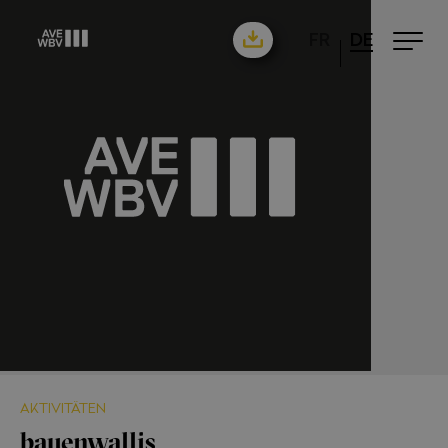
FR
DE
AKTIVITÄTEN
bauenwallis