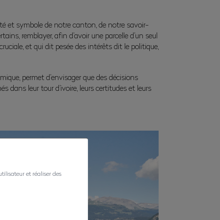
erté et symbole de notre canton, de notre savoir-
rtains, remblayer, afin d’avoir une parcelle d’un seul
iale, et qui dit pesée des intérêts dit le politique,
nomique, permet d’envisager que des décisions
dans leur tour d’ivoire, leurs certitudes et leurs
ilisateur et réaliser des