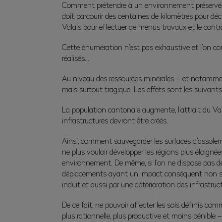
Comment prétendre à un environnement préservé, à un
doit parcourir des centaines de kilomètres pour dé
Valais pour effectuer de menus travaux et le contr
Cette énumération n’est pas exhaustive et l’on co
réalisés…
Au niveau des ressources minérales – et notamment 
mais surtout tragique. Les effets sont les suivants
La population cantonale augmente, l’attrait du Val
infrastructures devront être créés.
Ainsi, comment sauvegarder les surfaces d’assolement 
ne plus vouloir développer les régions plus éloign
environnement. De même, si l’on ne dispose pas de
déplacements ayant un impact conséquent non seul
induit et aussi par une détérioration des infrastru
De ce fait, ne pouvoir affecter les sols définis c
plus rationnelle, plus productive et moins pénible 