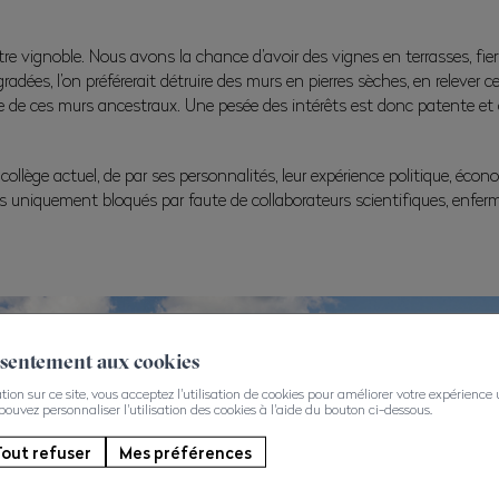
otre vignoble. Nous avons la chance d’avoir des vignes en terrasses, fi
radées, l’on préférerait détruire des murs en pierres sèches, en relever ce
 de ces murs ancestraux. Une pesée des intérêts est donc patente et cruc
llège actuel, de par ses personnalités, leur expérience politique, éco
s uniquement bloqués par faute de collaborateurs scientifiques, enfermés 
nsentement aux cookies
on sur ce site, vous acceptez l'utilisation de cookies pour améliorer votre expérience ut
 pouvez personnaliser l'utilisation des cookies à l'aide du bouton ci-dessous.
out refuser
Mes préférences