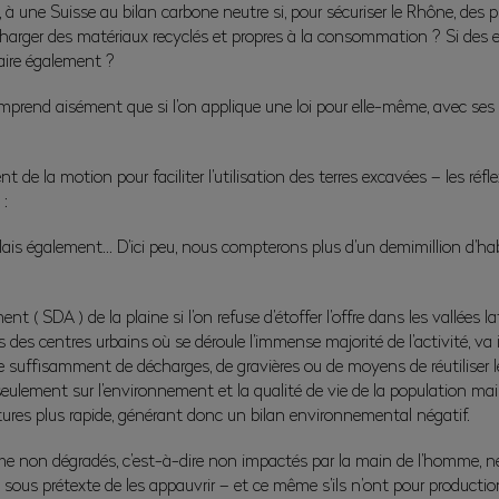
e Suisse au bilan carbone neutre si, pour sécuriser le Rhône, des pierre
charger des matériaux recyclés et propres à la consommation ? Si des 
aire également ?
mprend aisément que si l’on applique une loi pour elle-même, avec ses 
de la motion pour faciliter l’utilisation des terres excavées – les réf
 :
ais également… D’ici peu, nous compterons plus d’un demimillion d’habi
( SDA ) de la plaine si l’on refuse d’étoffer l’offre dans les vallées la
ées des centres urbains où se déroule l’immense majorité de l’activité,
 suffisamment de décharges, de gravières ou de moyens de réutiliser l
ement sur l’environnement et la qualité de vie de la population mai
ctures plus rapide, générant donc un bilan environnemental négatif.
omme non dégradés, c’est-à-dire non impactés par la main de l’homme, ne
– sous prétexte de les appauvrir – et ce même s’ils n’ont pour producti