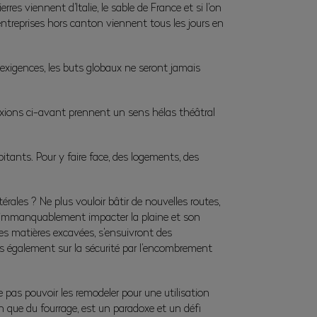
s viennent d’Italie, le sable de France et si l’on
entreprises hors canton viennent tous les jours en
exigences, les buts globaux ne seront jamais
lexions ci-avant prennent un sens hélas théâtral
tants. Pour y faire face, des logements, des
térales ? Ne plus vouloir bâtir de nouvelles routes,
 va immanquablement impacter la plaine et son
es matières excavées, s’ensuivront des
s également sur la sécurité par l’encombrement
 pas pouvoir les remodeler pour une utilisation
on que du fourrage, est un paradoxe et un défi