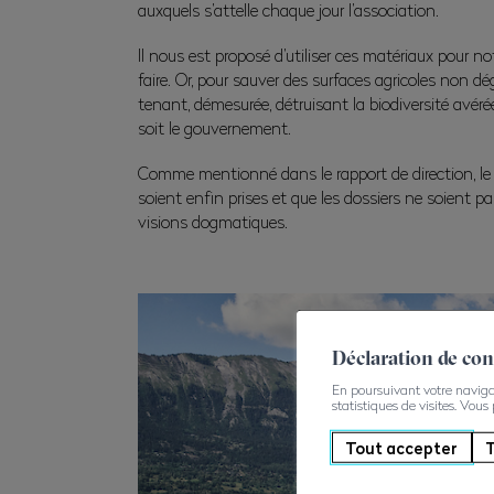
auxquels s’attelle chaque jour l’association.
Il nous est proposé d’utiliser ces matériaux pour n
faire. Or, pour sauver des surfaces agricoles non dég
tenant, démesurée, détruisant la biodiversité avérée
soit le gouvernement.
Comme mentionné dans le rapport de direction, le co
soient enfin prises et que les dossiers ne soient pa
visions dogmatiques.
Déclaration de co
En poursuivant votre navigati
statistiques de visites. Vous
Tout accepter
T