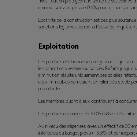
fixés, tout en protégeant la santé de ses collabor
dernière s’élève à plus de 0.6% pour l’année sous re
L’activité de la construction est des plus soutenue
sanctions légitimes contre la Russie qui inquièten
Exploitation
Les produits des honoraires de gestion – qui sont f
les cotisations versées ou par des forfaits jusqu’à u
diminution résulte uniquement des salaires refactu
deux immeubles demeurent un pilier très stable pou
précédente.
Les membres, quant à eux, contribuent à concurrenc
Les produits ascendent Fr. 6 015 638, en très faible
Au niveau des dépenses, avec un effectif de 30 empl
inférieures au budget prévu (- 6.6%), et par rapp