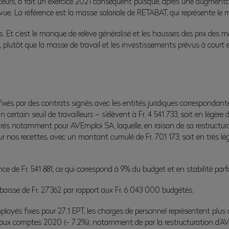
ateurs, a fait un exercice 2021 conséquent puisque, après une augmenta
vue. La référence est la masse salariale de RETABAT, qui représente le m
s. Et c’est le manque de relève généralisé et les hausses des prix des m
t, plutôt que la masse de travail et les investissements prévus à court
ixés par des contrats signés avec les entités juridiques correspondante
n certain seuil de travailleurs – s’élèvent à Fr. 4 541 733, soit en légèr
rés notamment pour AVEmploi SA, laquelle, en raison de sa restructura
r nos recettes, avec un montant cumulé de Fr. 701 173, soit en très l
e de Fr. 541 881, ce qui correspond à 9% du budget et en stabilité par
 baisse de Fr. 27’362 par rapport aux Fr. 6 043 000 budgétés.
oyés fixes pour 27.1 EPT, les charges de personnel représentent plus de
ort aux comptes 2020 (- 7.2%), notamment de par la restructuration d’