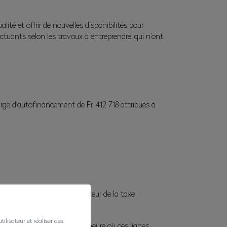
é et offrir de nouvelles disponibilités pour
ctuants selon les travaux à entreprendre, qui n’ont
arge d’autofinancement de Fr. 412 718 attribués à
r. 10 529 666 pris sur la valeur de la taxe
ilisateur et réaliser des
tant de Fr. 524 889 ; qu’à l’heure où ces lignes