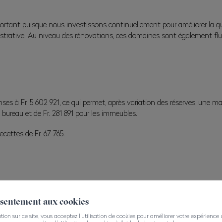
ant puisque nous investissons continuellement pour améliorer la qualit
inistrative. Au niveau des rénovations, ces domaines sont également flu
nses à Fr. 5 602 921, ce qui permet, après variation des réserves, une m
bureau et de Fr. 281 891 pour les immeubles.
cettes de Fr. 67 765.
824, avec comme principale fortune nos deux immeubles à concurrence de F
nsentement aux cookies
on sur ce site, vous acceptez l'utilisation de cookies pour améliorer votre expérience ut
s capitaux étrangers – soit dettes pures – s’élèvent à 3.8 % pour un mon