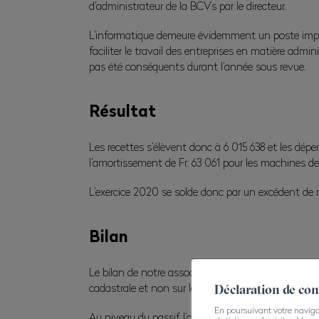
d’administrateur de la BCVs par le directeur.
L’informatique demeure évidemment un poste import
faciliter le travail des entreprises en matière adm
pas été conséquents durant l’année sous revue.
Résultat
Les recettes s’élèvent donc à 6 015 638 et les dépe
l’amortissement de Fr. 63 061 pour les machines de 
L’exercice 2020 se solde donc par un excédent de re
Bilan
Le bilan de notre association s’élève à Fr. 13 921 
cadastrale et non sur leur valeur vénale.
Déclaration de co
En poursuivant votre navigati
Au niveau du passif, l’on constate qu’à fin 2021 le