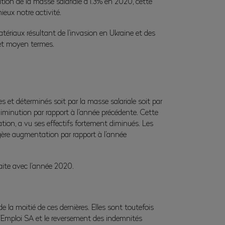
tion de la masse salariale d’1.3% en 2020, cette
ieux notre activité.
atériaux résultant de l’invasion en Ukraine et des
 et moyen termes.
s et déterminés soit par la masse salariale soit par
e diminution par rapport à l’année précédente. Cette
tion, a vu ses effectifs fortement diminués. Les
égère augmentation par rapport à l’année
faite avec l’année 2020.
 la moitié de ces dernières. Elles sont toutefois
AVEmploi SA et le reversement des indemnités