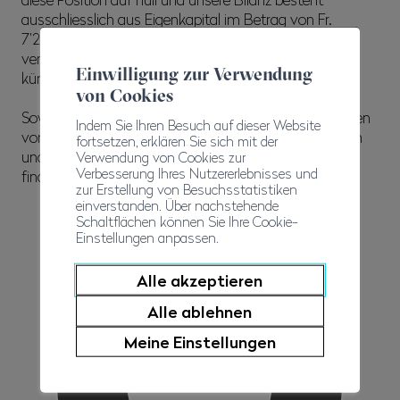
ausschliesslich aus Eigenkapital im Betrag von Fr.
7’262’933 (52.2%) und aus Rückstellungen für
verschiedene Elemente oder die Abdeckung von
Einwilligung zur Verwendung
künftigen Risiken.
von Cookies
Sowohl die Betriebsrechnung als auch die Bilanz zeugen
Indem Sie Ihren Besuch auf dieser Website
von einem rigorosen Finanzmanagement der Direktion
fortsetzen, erklären Sie sich mit der
und des Vorstands des WBV und von einer gesunden
Verwendung von Cookies zur
Verbesserung Ihres Nutzererlebnisses und
finanziellen Situation unseres Verbands.
zur Erstellung von Besuchsstatistiken
einverstanden. Über nachstehende
Erträge
Schaltflächen können Sie Ihre Cookie-
Einstellungen anpassen.
Alle akzeptieren
Alle ablehnen
Meine Einstellungen