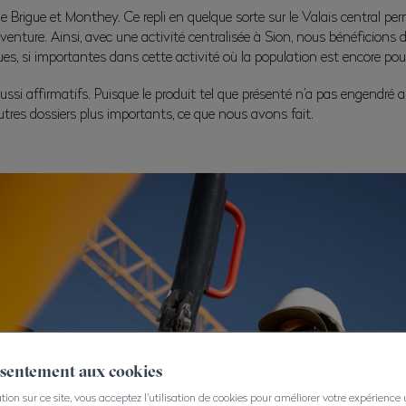
Brigue et Monthey. Ce repli en quelque sorte sur le Valais central perme
venture. Ainsi, avec une activité centralisée à Sion, nous bénéficions de
es, si importantes dans cette activité où la population est encore po
i affirmatifs. Puisque le produit tel que présenté n’a pas engendré auta
autres dossiers plus importants, ce que nous avons fait.
nsentement aux cookies
on sur ce site, vous acceptez l'utilisation de cookies pour améliorer votre expérience ut