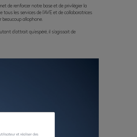
t de renforcer notre base et de privilégier la
 tous les services de l’AVE et de collaboratrices
ur beaucoup allophone.
nt d’attrait qu’espéré, il s’agissait de
ilisateur et réaliser des