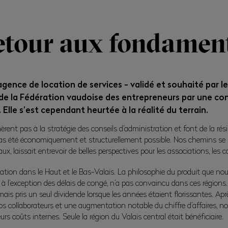
etour aux fondamen
ence de location de services - validé et souhaité par l
de la Fédération vaudoise des entrepreneurs par une co
 Elle s’est cependant heurtée à la réalité du terrain.
hèrent pas à la stratégie des conseils d’administration et font de la résis
pas été économiquement et structurellement possible. Nos chemins se 
x, laissait entrevoir de belles perspectives pour les associations, les ca
sation dans le Haut et le Bas-Valais. La philosophie du produit que no
 à l’exception des délais de congé, n’a pas convaincu dans ces régions. 
mais pris un seul dividende lorsque les années étaient florissantes. A
s collaborateurs et une augmentation notable du chiffre d’affaires, nou
s coûts internes. Seule la région du Valais central était bénéficiaire.