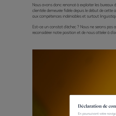
Nous avons donc renoncé à exploiter les bureaux de 
clientèle demeurée fidèle depuis le début de cette a
aux compétences indéniables et surtout linguistiqu
Est-ce un constat d’échec ? Nous ne serons pas auss
reconsidérer notre position et de nous atteler à d’
Déclaration de co
En poursuivant votre navigati