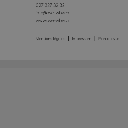
027 327 32 32
info@ave-wbv.ch
www.ave-wbv.ch
Mentions légales
Impressum
Plan du site