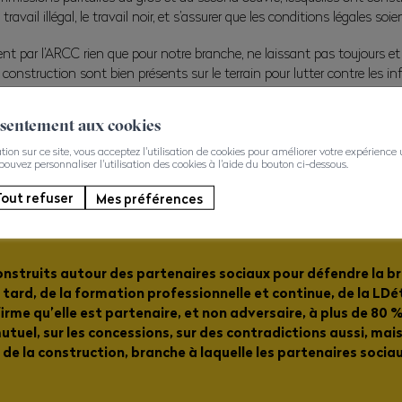
ravail illégal, le travail noir, et s’assurer que les conditions légales soi
t par l’ARCC rien que pour notre branche, ne laissant pas toujours et
construction sont bien présents sur le terrain pour lutter contre les 
nsentement aux cookies
on sur ce site, vous acceptez l'utilisation de cookies pour améliorer votre expérience ut
 pouvez personnaliser l'utilisation des cookies à l'aide du bouton ci-dessous.
out refuser
Mes préférences
nstruits autour des partenaires sociaux pour défendre la bran
ard, de la formation professionnelle et continue, de la LDét, d
irme qu’elle est partenaire, et non adversaire, à plus de 80 % 
mutuel, sur les concessions, sur des contradictions aussi, mai
 de la construction, branche à laquelle les partenaires soci