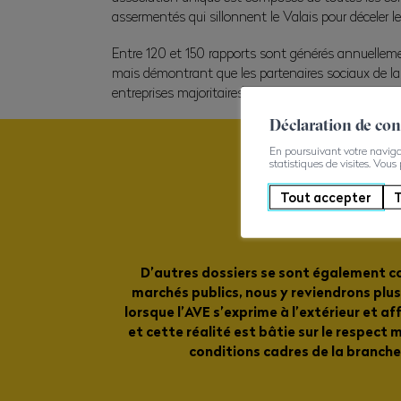
assermentés qui sillonnent le Valais pour déceler le t
Entre 120 et 150 rapports sont générés annuellemen
mais démontrant que les partenaires sociaux de la 
entreprises majoritaires dans notre canton.
Déclaration de co
En poursuivant votre navigati
statistiques de visites. Vous
Tout accepter
T
D’autres dossiers se sont également co
marchés publics, nous y reviendrons plus t
lorsque l’AVE s’exprime à l’extérieur et aff
et cette réalité est bâtie sur le respect 
conditions cadres de la branche