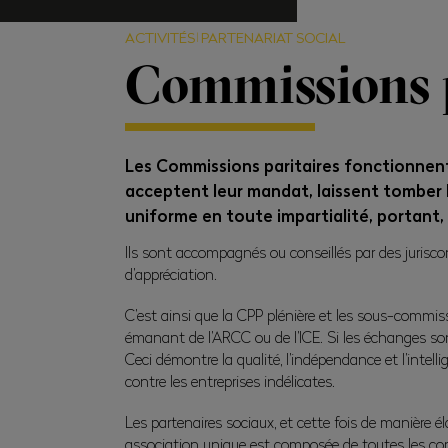
ACTIVITÉS
PARTENARIAT SOCIAL
Commissions p
Les Commissions paritaires fonctionnent 
acceptent leur mandat, laissent tomber 
uniforme en toute impartialité, portant, à
Ils sont accompagnés ou conseillés par des jurisco
d’appréciation.
C’est ainsi que la CPP plénière et les sous-commiss
émanant de l’ARCC ou de l’ICE. Si les échanges so
Ceci démontre la qualité, l’indépendance et l’intell
contre les entreprises indélicates.
Les partenaires sociaux, et cette fois de manière él
association unique est composée de toutes les com