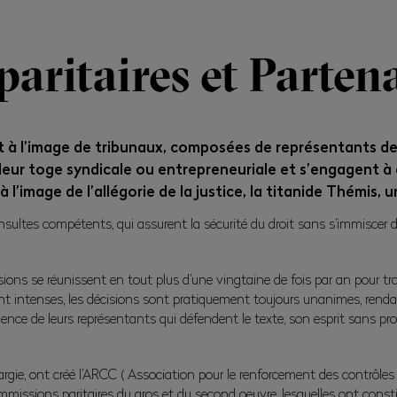
aritaires et Partena
à l’image de tribunaux, composées de représentants des p
leur toge syndicale ou entrepreneuriale et s’engagent à
 l’image de l’allégorie de la justice, la titanide Thémis, 
nsultes compétents, qui assurent la sécurité du droit sans s’immiscer d
ions se réunissent en tout plus d’une vingtaine de fois par an pour tra
nt intenses, les décisions sont pratiquement toujours unanimes, rendan
igence de leurs représentants qui défendent le texte, son esprit sans pros
argie, ont créé l’ARCC ( Association pour le renforcement des contrôles s
missions paritaires du gros et du second oeuvre, lesquelles ont const