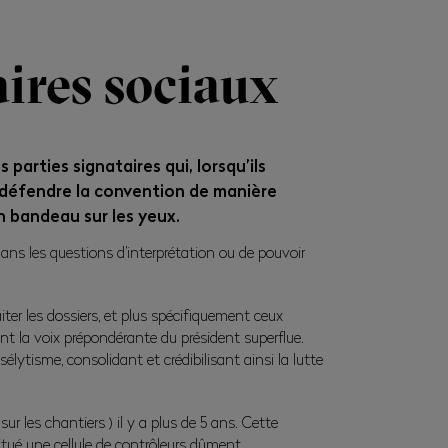
ires sociaux
arties signataires qui, lorsqu’ils
 défendre la convention de manière
un bandeau sur les yeux.
ans les questions d’interprétation ou de pouvoir
iter les dossiers, et plus spécifiquement ceux
t la voix prépondérante du président superflue.
élytisme, consolidant et crédibilisant ainsi la lutte
ur les chantiers ) il y a plus de 5 ans. Cette
itué une cellule de contrôleurs dûment