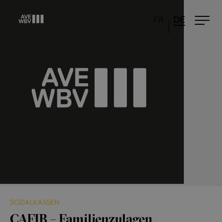
FR
DE
SOZIALKASSEN
CAFIB – Familienzulagen