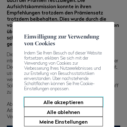
auch der Prämien festzulegen. Die
Aufsichtskommission konnte in ihren
Empfehlungen trotzdem den Prämiensatz
trotzdem beibehalten. Dies wurde durch die
vorgezogene Nutzung von künftigen Ergebnissen
über die gesamte Vertragsdauer und, im
Einwilligung zur Verwendung
schlimmsten Fall, durch den Einbezug des nur
von Cookies
geringfügig genutzten Hilfsfonds ermöglicht.
Indem Sie Ihren Besuch auf dieser Website
Die Schweizer Sozialpartner sind an unserem Vertrag
fortsetzen, erklären Sie sich mit der
interessiert. Er ist nämlich in gewissen Bereichen wie der
Verwendung von Cookies zur
Deckung für die Winterarbeitslosigkeit, der Freizügigkeit,
Verbesserung Ihres Nutzererlebnisses und
usw. innovativ. Es muss wieder einmal daran erinnert
zur Erstellung von Besuchsstatistiken
einverstanden. Über nachstehende
werden, dass eine grosse Basis und eine gelebte
Schaltflächen können Sie Ihre Cookie-
Solidarität ermöglichen, die Krankheitsfolgen in den Griff
Einstellungen anpassen.
zu bekommen.
Alle akzeptieren
Abschliessend ist es ein gutes Produkt für die
Arbeitnehmenden, die Unternehmen und unseren
Alle ablehnen
Verband.
Meine Einstellungen