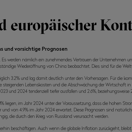
d europäischer Kon
 und vorsichtige Prognosen
ch. Es werden nämlich ein zunehmendes Vertrauen der Unternehmen 
ständige Wiederöffnung von China beobachtet. Dies sind für die Weltw
lich 3.2% und lag damit deutlich unter den Vorhersagen. Für die kom
, die steigenden Lebenskosten und die Abschwächung der Wirtschaft in
23 und 2024 tendenziell tiefer ausfallen und 2.6%, beziehungsweise 
 liegen, im Jahr 2024 unter der Voraussetzung, dass die hohen Stromp
und von 4.9% im Jahr 2024 erwartet. Diese Prognosen sind natürlich 
gig, die durch den Krieg von Russland verursacht werden.
erhin beschäftigen. Auch wenn die globale Inflation zurückgeht, bleibt 