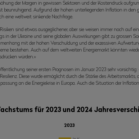
Erhöhung der Margen in gewissen Sektoren und der Kostendruck aufgru
ist beunruhigend. Aufgrund der hohen unterliegenden Inflation in den 
uch eine weltweit sinkende Nachfrage.
Risiken sind etwas ausgeglichener, aber sie weisen immer noch auf ein
egs in der Ukraine und seine globalen Auswirkungen gibt zu grossen S
sammenhang mit der hohen Verschuldung und der exzessiven Aufwertung 
obleme bestehen. Auch auf dem weltweiten Energiemarkt könnten wiede
usdrücken würden.»
öffentlichung seiner ersten Prognosen im Januar 2023 sehr vorsichtig
Resilienz. Diese wurde ermöglicht durch die Stärke des Arbeitsmarkts
assung an die Energiekrise in Europa. Auch die Situation der Inflatio
Wachstums für 2023 und 2024 Jahresversch
2023