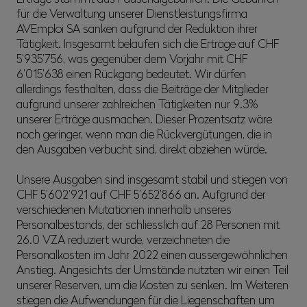
für die Verwaltung unserer Dienstleistungsfirma
AVEmploi SA sanken aufgrund der Reduktion ihrer
Tätigkeit. Insgesamt belaufen sich die Erträge auf CHF
5’935’756, was gegenüber dem Vorjahr mit CHF
6’015’638 einen Rückgang bedeutet. Wir dürfen
allerdings festhalten, dass die Beiträge der Mitglieder
aufgrund unserer zahlreichen Tätigkeiten nur 9.3%
unserer Erträge ausmachen. Dieser Prozentsatz wäre
noch geringer, wenn man die Rückvergütungen, die in
den Ausgaben verbucht sind, direkt abziehen würde.
Unsere Ausgaben sind insgesamt stabil und stiegen von
CHF 5’602’921 auf CHF 5’652’866 an. Aufgrund der
verschiedenen Mutationen innerhalb unseres
Personalbestands, der schliesslich auf 28 Personen mit
26.0 VZÄ reduziert wurde, verzeichneten die
Personalkosten im Jahr 2022 einen aussergewöhnlichen
Anstieg. Angesichts der Umstände nutzten wir einen Teil
unserer Reserven, um die Kosten zu senken. Im Weiteren
stiegen die Aufwendungen für die Liegenschaften um