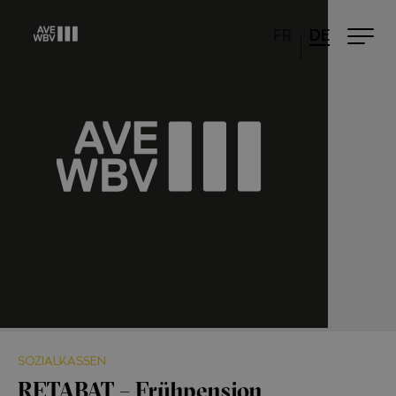
FR
DE
SOZIALKASSEN
RETABAT – Frühpension