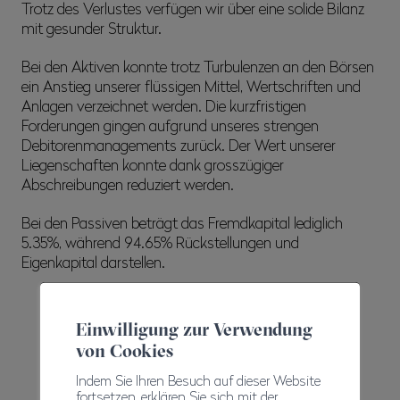
Trotz des Verlustes verfügen wir über eine solide Bilanz
mit gesunder Struktur.
Bei den Aktiven konnte trotz Turbulenzen an den Börsen
ein Anstieg unserer flüssigen Mittel, Wertschriften und
Anlagen verzeichnet werden. Die kurzfristigen
Forderungen gingen aufgrund unseres strengen
Debitorenmanagements zurück. Der Wert unserer
Liegenschaften konnte dank grosszügiger
Abschreibungen reduziert werden.
Bei den Passiven beträgt das Fremdkapital lediglich
5.35%, während 94.65% Rückstellungen und
Eigenkapital darstellen.
Erträge
Einwilligung zur Verwendung
von Cookies
Indem Sie Ihren Besuch auf dieser Website
fortsetzen, erklären Sie sich mit der