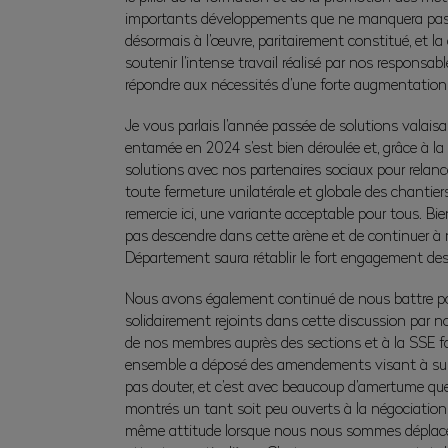
importants développements que ne manquera pas de 
désormais à l’œuvre, paritairement constitué, et l
soutenir l’intense travail réalisé par nos responsa
répondre aux nécessités d’une forte augmentation
Je vous parlais l’année passée de solutions valais
entamée en 2024 s’est bien déroulée et, grâce à 
solutions avec nos partenaires sociaux pour relanc
toute fermeture unilatérale et globale des chantier
remercie ici, une variante acceptable pour tous. B
pas descendre dans cette arène et de continuer à
Département saura rétablir le fort engagement des en
Nous avons également continué de nous battre pour
solidairement rejoints dans cette discussion par no
de nos membres auprès des sections et à la SSE fa
ensemble a déposé des amendements visant à suppr
pas douter, et c’est avec beaucoup d’amertume que je
montrés un tant soit peu ouverts à la négociation
même attitude lorsque nous nous sommes déplacés, 