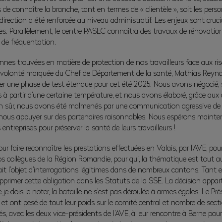
connaître la branche, tant en termes de « clientèle », soit les perso
a direction a été renforcée au niveau administratif. Les enjeux sont cr
bles. Parallèlement, le centre PASEC connaîtra des travaux de rénovatio
 de fréquentation.
annes trouvées en matière de protection de nos travailleurs face aux ri
la volonté marquée du Chef de Département de la santé, Mathias Reyn
er une phase de test étendue pour cet été 2025. Nous avons négocié, san
s à partir d’une certaine température, et nous avons élaboré, grâce aux 
ien sûr, nous avons été malmenés par une communication agressive de c
 nous appuyer sur des partenaires raisonnables. Nous espérons maint
treprises pour préserver la santé de leurs travailleurs !
 faire reconnaître les prestations effectuées en Valais, par l’AVE, po
s collègues de la Région Romandie, pour qui, la thématique est tout aus
it l’objet d’interrogations légitimes dans de nombreux cantons. Tant 
imer cette obligation dans les Statuts de la SSE. La décision appart
 dois le noter, la bataille ne s’est pas déroulée à armes égales. Le Pré
 et ont pesé de tout leur poids sur le comité central et nombre de se
avec les deux vice-présidents de l’AVE, à leur rencontre à Berne pour 