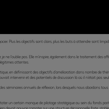
cier. Plus les objectifs sont clairs, plus les buts à atteindre sont limpi
 je ne l’oublie pas. Elle m’inspire, également dans le traitement des af
légitimes attentes.
tique, en définissant des objectifs d’amélioration dans nombre de thé
ouvait intervenir et des potentiels de discussion là où il n’était pas seul
é des séminaires annuels de réflexion, lors desquels nous abordons tou
ater un certain manque de pilotage stratégique au sein du fonds paritai
iers devait pouvoir compter sur une structure décisionnelle forte, stabl