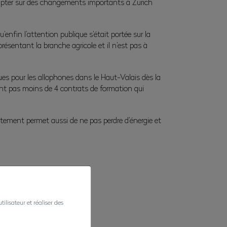
compter sur des changements importants à Zurich
enfin l’attention publique s’était portée sur la
sentant la branche agricole et il n’est pas à
ques pour les allophones dans le Haut-Valais dès la
sont pas moins de 4 contrats de formation qui
tement permet aussi de ne pas perdre d’énergie et
ilisateur et réaliser des