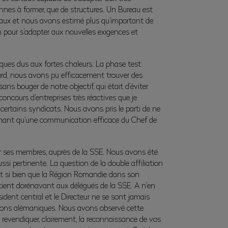
nnes à former, que de structures. Un Bureau est
uciaux et nous avons estimé plus qu’important de
n pour s’adapter aux nouvelles exigences et
sques dus aux fortes chaleurs. La phase test
ard, nous avons pu efficacement trouver des
s bouger de notre objectif, qui était d’éviter
concours d’entreprises très réactives que je
ertains syndicats. Nous avons pris le parti de ne
enant qu’une communication efficace du Chef de
ur ses membres, auprès de la SSE. Nous avons été
si pertinente. La question de la double affiliation
et si bien que la Région Romandie dans son
ient dorénavant aux délégués de la SSE. A n’en
sident central et le Directeur ne se sont jamais
ctions alémaniques. Nous avons observé cette
revendiquer, clairement, la reconnaissance de vos