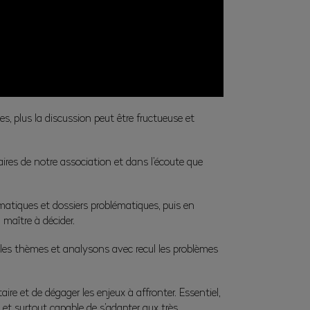
des, plus la discussion peut être fructueuse et
faires de notre association et dans l’écoute que
matiques et dossiers problématiques, puis en
 maître à décider.
s les thèmes et analysons avec recul les problèmes
re et de dégager les enjeux à affronter. Essentiel,
e et surtout capable de s’adapter aux très