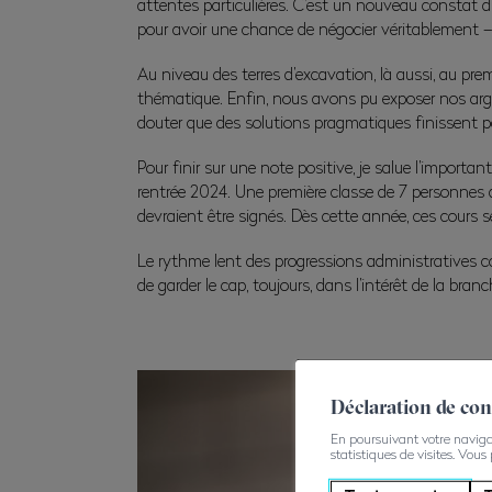
attentes particulières. C’est un nouveau constat 
pour avoir une chance de négocier véritablement –
Au niveau des terres d’excavation, là aussi, au prem
thématique. Enfin, nous avons pu exposer nos argu
douter que des solutions pragmatiques finissent p
Pour finir sur une note positive, je salue l’import
rentrée 2024. Une première classe de 7 personnes a
devraient être signés. Dès cette année, ces cours s
Le rythme lent des progressions administratives c
de garder le cap, toujours, dans l’intérêt de la bran
Déclaration de co
En poursuivant votre navigati
statistiques de visites. Vous