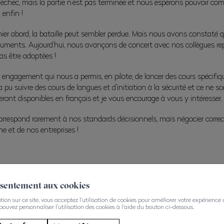
d’échec, mais la partie n’est pas terminée et nous espérons pouvoir 
 enfin !
ier abord, la bataille peut sembler perdue. Mais nous avons constaté qu’
ments. Aujourd’hui, nous avançons de concert avec nos collègues repré
as être adoptées !
ant engagement qui nous a permis, en pilote, de lancer des cours spécifi
 pu suivre des cours de langues et d’initiation à la sécurité et ce ne 
eront disponibles en français et je vous encourage à vous y intéresser.
orrespond rarement à nos standards décisionnels, mais négocier correc
che et de nos entreprises !
nsentement aux cookies
on sur ce site, vous acceptez l'utilisation de cookies pour améliorer votre expérience ut
 pouvez personnaliser l'utilisation des cookies à l'aide du bouton ci-dessous.