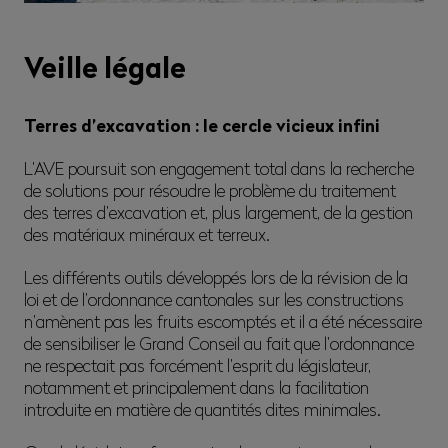
capacité à penser le futur, avec courage, engagement
et respect.
Veille légale
À l’heure d’écrire ces lignes, le verdict n’est pas connu,
mais le seul fait d’avoir pu accompagner cette
Terres d’excavation : le cercle vicieux infini
campagne a permis de montrer les actuelles fractures
entre régions et la SSE, notamment face à la
L’AVE poursuit son engagement total dans la recherche
surabondance de directives centralisatrices, les
de solutions pour résoudre le problème du traitement
volontés toujours plus claires d’opacité stratégique et
des terres d’excavation et, plus largement, de la gestion
la surdité face aux demandes, ne serait-ce que
des matériaux minéraux et terreux.
d’information, légitimes des sections romandes en
général et valaisanne en particulier.
Les différents outils développés lors de la révision de la
loi et de l’ordonnance cantonales sur les constructions
Force est de constater que la SSE a, depuis quelques
n’amènent pas les fruits escomptés et il a été nécessaire
années, poursuivi des buts et objectifs bien éloignés
de sensibiliser le Grand Conseil au fait que l’ordonnance
de sa base. Conception ultralibérale, idéologie figée,
ne respectait pas forcément l’esprit du législateur,
surstructuration, multiplication de groupes de projets
notamment et principalement dans la facilitation
sans direction claire – ou alors simplement alibi – la
introduite en matière de quantités dites minimales.
politique mise en oeuvre par la SSE pèche surtout par
manque de transparence.