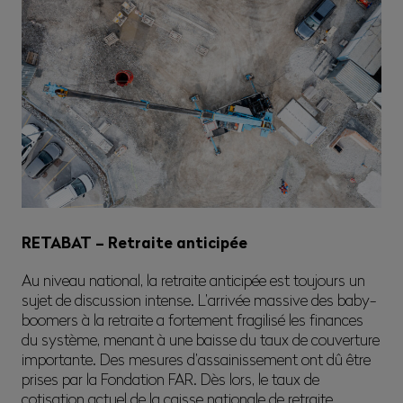
120,8%
Degré de couverture :
CHF 814’606’644
Fortune mobilière :
CHF 325’657’320
Fortune immobilière directe :
4,3%
Rendement :
870
Entreprises affiliées :
7’400
Personnes assurées :
1’670
Bénéficiaires de prestations :
4
Nbre d’assurés actifs pour un rentier :
RETABAT – Retraite anticipée
Au niveau national, la retraite anticipée est toujours un
sujet de discussion intense. L’arrivée massive des baby-
boomers à la retraite a fortement fragilisé les finances
du système, menant à une baisse du taux de couverture
importante. Des mesures d’assainissement ont dû être
prises par la Fondation FAR. Dès lors, le taux de
cotisation actuel de la caisse nationale de retraite