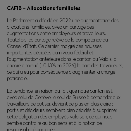
Estimation, bouclement des comptes 2025 en cours
CAFIB – Allocations familiales
87,93%
Degré de couverture :
Le Parlement a décidé en 2022 une augmentation des
CHF 57’008’328
Fortune mobilière :
allocations familiales, avec un partage des
1’025
Entreprises affiliées :
augmentations entre employeurs et travailleurs.
Toutefois, ce partage relève de la compétence du
10’061
Personnes assurées :
Conseil d’État. Ce dernier, malgré des hausses
1’556
Bénéficiaires de prestations :
importantes décidées au niveau fédéral et
l’augmentation antérieure dans le canton du Valais, a
6,47
Nbre d’assurés actifs pour un rentier :
encore diminué [-0,13% en 2026] la part des travailleurs,
ce qui a eu pour conséquence d’augmenter la charge
patronale.
La tendance, en raison du fait que notre canton est,
avec celui de Genève, le seul de Suisse à demander aux
travailleurs de cotiser, devient de plus en plus claire :
partis et décideurs semblent bien décidés à supprimer
cette obligation des employés valaisan, ce qui nous
semble contraire au bon sens et à la notion de
responsabilité partagée.