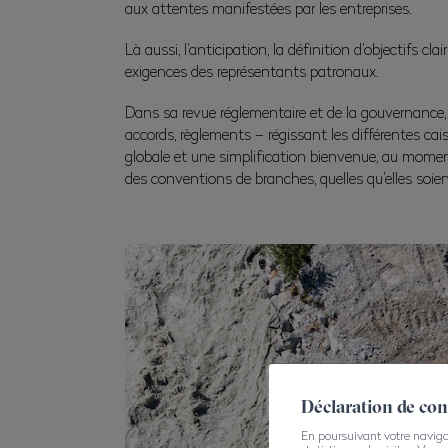
aux attentes manifestées par les entreprises.
Là aussi, l’anticipation, la définition d’objectifs 
exigences des représentants patronaux.
Dans sa revue réglementaire et de la gouvernance,
accords, règlements – régissant les différentes caiss
globale et une simplification bienvenue, au momen
des conventions de branches, quelles qu’elles soien
Déclaration de co
En poursuivant votre navigati