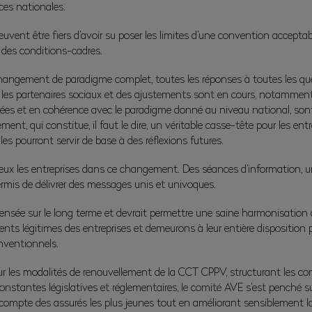
nces nationales.
nt être fiers d’avoir su poser les limites d’une convention acceptable 
 des conditions-cadres.
ngement de paradigme complet, toutes les réponses à toutes les ques
ec les partenaires sociaux et des ajustements sont en cours, notammen
ées et en cohérence avec le paradigme donné au niveau national, sont
nt, qui constitue, il faut le dire, un véritable casse-tête pour les ent
les pourront servir de base à des réflexions futures.
x les entreprises dans ce changement. Des séances d’information, un 
mis de délivrer des messages unis et univoques.
 pensée sur le long terme et devrait permettre une saine harmonisation
s légitimes des entreprises et demeurons à leur entière disposition pou
nventionnels.
r les modalités de renouvellement de la CCT CPPV, structurant les cond
onstantes législatives et réglementaires, le comité AVE s’est penché su
n compte des assurés les plus jeunes tout en améliorant sensiblement la 