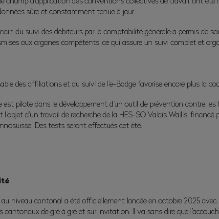
s le champ d’application des conventions collectives de travail, ont ét
e données sûre et constamment tenue à jour.
 main du suivi des débiteurs par la comptabilité générale a permis de s
mises aux organes compétents, ce qui assure un suivi complet et orga
sable des affiliations et du suivi de l’e-Badge favorise encore plus la co
 est pilote dans le développement d’un outil de prévention contre les f
l’objet d’un travail de recherche de la HES-SO Valais Wallis, financé pa
nnosuisse. Des tests seront effectués cet été.
ité
u niveau cantonal a été officiellement lancée en octobre 2025 avec l’
s cantonaux de gré à gré et sur invitation. Il va sans dire que l’accouc