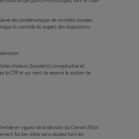
é renforcés et des ponts informatiques sont en train
oulever des problématiques de contrôles laissées
nique du contrôle du respect des dispositions
ordination.
ortes chaleurs [bracelets] conceptualisé et
r la CPP, et qui vient de recevoir le soutien de
entrée en vigueur de la décision du Conseil d’État
hement fut loin d’être sans douleur tant les