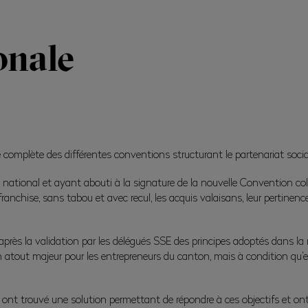
onale
complète des différentes conventions structurant le partenariat socia
 national et ayant abouti à la signature de la nouvelle Convention coll
ranchise, sans tabou et avec recul, les acquis valaisans, leur pertinenc
e après la validation par les délégués SSE des principes adoptés dans l
n atout majeur pour les entrepreneurs du canton, mais à condition qu’ell
 ont trouvé une solution permettant de répondre à ces objectifs et on