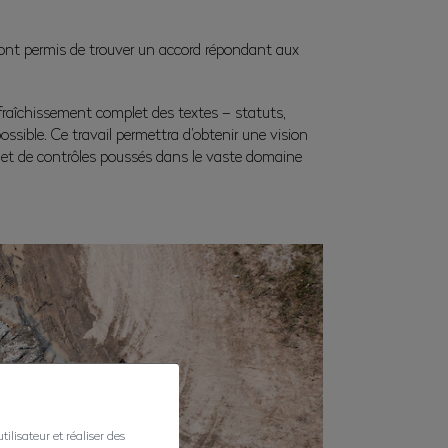
anc ont permis de trouver un accord répondant aux
fraîchissement complet des textes – statuts,
possible. Ce travail permettra d’obtenir une vision
n et de contrôles poussés dans le vaste domaine
ilisateur et réaliser des