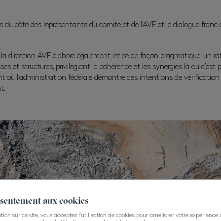
clairs du côté des représentants du comité et de l’AVE et le dialogue fr
 la direction AVE élabore également, et ce de façon pragmatique, un ra
es et structures, privilégiant la cohérence et les synergies là où c’est 
t où l’administration fédérale démontre des intentions de vérificatio
t.
nsentement aux cookies
on sur ce site, vous acceptez l'utilisation de cookies pour améliorer votre expérience ut