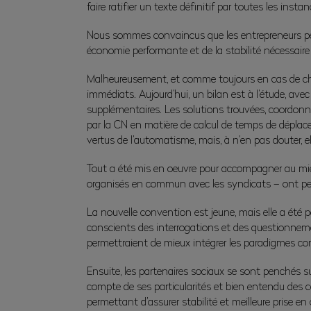
faire ratifier un texte définitif par toutes les insta
Nous sommes convaincus que les entrepreneurs peuve
économie performante et de la stabilité nécessaire
Malheureusement, et comme toujours en cas de cha
immédiats. Aujourd’hui, un bilan est à l’étude, av
supplémentaires. Les solutions trouvées, coordonn
par la CN en matière de calcul de temps de déplaceme
vertus de l’automatisme, mais, à n’en pas douter, el
Tout a été mis en oeuvre pour accompagner au mieu
organisés en commun avec les syndicats – ont per
La nouvelle convention est jeune, mais elle a été
conscients des interrogations et des questionnement
permettraient de mieux intégrer les paradigmes co
Ensuite, les partenaires sociaux se sont penchés su
compte de ses particularités et bien entendu des c
permettant d’assurer stabilité et meilleure prise e