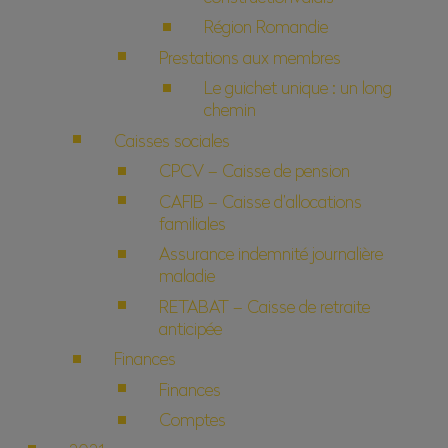
Région Romandie
Prestations aux membres
Le guichet unique : un long
chemin
Caisses sociales
CPCV – Caisse de pension
CAFIB – Caisse d’allocations
familiales
Assurance indemnité journalière
maladie
RETABAT – Caisse de retraite
anticipée
Finances
Finances
Comptes