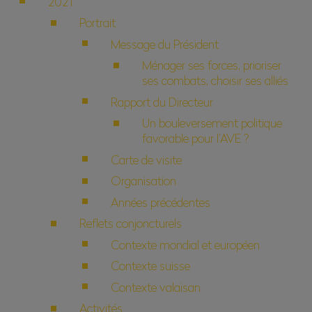
2021
Portrait
Message du Président
Ménager ses forces, prioriser
ses combats, choisir ses alliés
Rapport du Directeur
Un bouleversement politique
favorable pour l’AVE ?
Carte de visite
Organisation
Années précédentes
Reflets conjoncturels
Contexte mondial et européen
Contexte suisse
Contexte valaisan
Activités