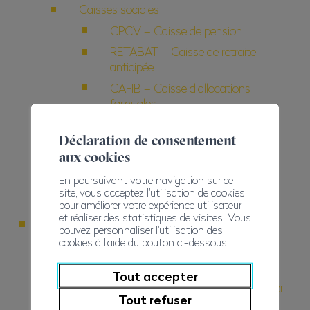
Caisses sociales
CPCV – Caisse de pension
RETABAT – Caisse de retraite
anticipée
CAFIB – Caisse d’allocations
familiales
Assurance indemnité journalière
Déclaration de consentement
maladie
aux cookies
Finances
En poursuivant votre navigation sur ce
Finances
site, vous acceptez l'utilisation de cookies
Comptes
pour améliorer votre expérience utilisateur
et réaliser des statistiques de visites. Vous
2022
pouvez personnaliser l'utilisation des
cookies à l'aide du bouton ci-dessous.
Portrait
Message du Président
Tout accepter
Des partenariats à consolider
Tout refuser
dans l’intérêt des entreprises