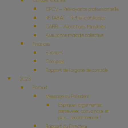
Caisses sociales
CPCV – Prévoyance professionnelle
RETABAT – Retraite anticipée
CAFIB – Allocations familiales
Assurance maladie collective
Finances
Finances
Comptes
Rapport de l’organe de contrôle
2023
Portrait
Message du Président
Expliquer, argumenter,
persévérer, convaincre, et
puis… recommencer !
Rapport du Directeur