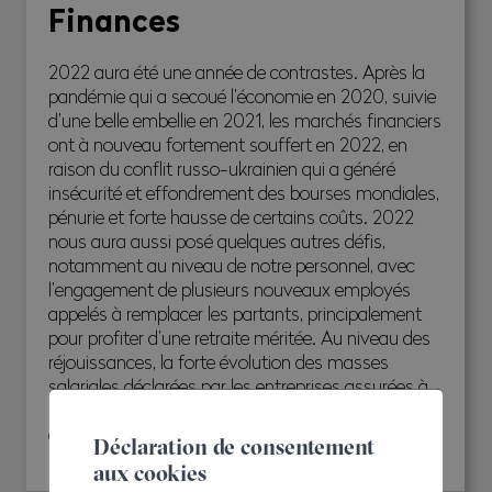
Finances
2022 aura été une année de contrastes. Après la
pandémie qui a secoué l’économie en 2020, suivie
d’une belle embellie en 2021, les marchés financiers
ont à nouveau fortement souffert en 2022, en
raison du conflit russo-ukrainien qui a généré
insécurité et effondrement des bourses mondiales,
pénurie et forte hausse de certains coûts. 2022
nous aura aussi posé quelques autres défis,
notamment au niveau de notre personnel, avec
l’engagement de plusieurs nouveaux employés
appelés à remplacer les partants, principalement
pour profiter d’une retraite méritée. Au niveau des
réjouissances, la forte évolution des masses
salariales déclarées par les entreprises assurées à
nos caisses sociales démontre que la construction
affiche une solide activité.
Déclaration de consentement
aux cookies