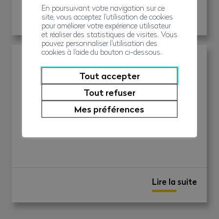
En poursuivant votre navigation sur ce
Lire la suite
site, vous acceptez l'utilisation de cookies
pour améliorer votre expérience utilisateur
et réaliser des statistiques de visites. Vous
pouvez personnaliser l'utilisation des
cookies à l'aide du bouton ci-dessous.
Comptes
Tout accepter
Tout refuser
Mes préférences
Lire la suite