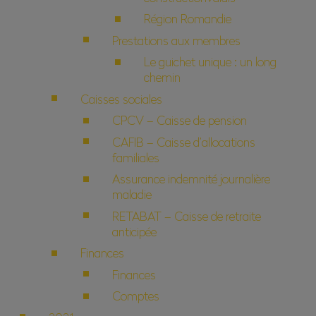
Région Romandie
Prestations aux membres
Le guichet unique : un long
chemin
Caisses sociales
CPCV – Caisse de pension
CAFIB – Caisse d’allocations
familiales
Assurance indemnité journalière
maladie
RETABAT – Caisse de retraite
anticipée
Finances
Finances
Comptes