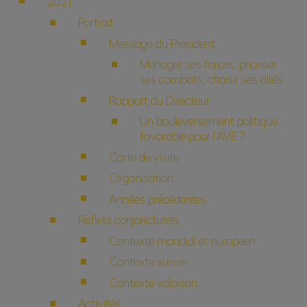
2021
Portrait
Message du Président
Ménager ses forces, prioriser
ses combats, choisir ses alliés
Rapport du Directeur
Un bouleversement politique
favorable pour l’AVE ?
Carte de visite
Organisation
Années précédentes
Reflets conjoncturels
Contexte mondial et européen
Contexte suisse
Contexte valaisan
Activités