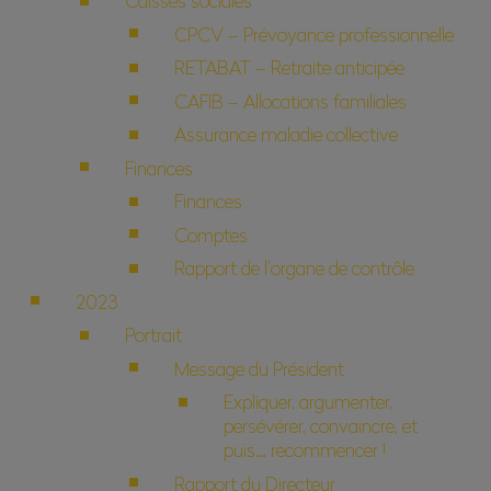
Caisses sociales
CPCV – Prévoyance professionnelle
RETABAT – Retraite anticipée
CAFIB – Allocations familiales
Assurance maladie collective
Finances
Finances
Comptes
Rapport de l’organe de contrôle
2023
Portrait
Message du Président
Expliquer, argumenter,
persévérer, convaincre, et
puis… recommencer !
Rapport du Directeur