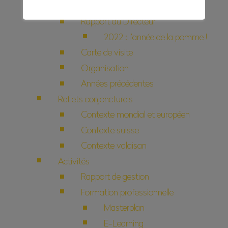
valaisannes
Rapport du Directeur
2022 : l’année de la pomme !
Carte de visite
Organisation
Années précédentes
Reflets conjoncturels
Contexte mondial et européen
Contexte suisse
Contexte valaisan
Activités
Rapport de gestion
Formation professionnelle
Masterplan
E-Learning