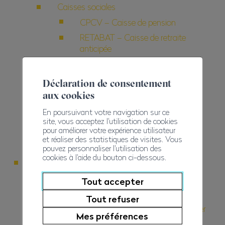
Caisses sociales
CPCV – Caisse de pension
RETABAT – Caisse de retraite
anticipée
CAFIB – Caisse d’allocations
familiales
Déclaration de consentement
Assurance indemnité journalière
aux cookies
maladie
En poursuivant votre navigation sur ce
Finances
site, vous acceptez l'utilisation de cookies
pour améliorer votre expérience utilisateur
Finances
et réaliser des statistiques de visites. Vous
Comptes
pouvez personnaliser l'utilisation des
cookies à l'aide du bouton ci-dessous.
2022
Portrait
Tout accepter
Message du Président
Tout refuser
Des partenariats à consolider
Mes préférences
dans l’intérêt des entreprises