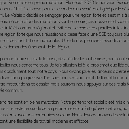
gion Romandie en pleine mutation. Elu début 2023, le nouveau Président
reneurs [ FFE ], dispose pour le seconder d’un secrétariat géré par le d
 Le Valais a décidé de s’engager pour une région forte et s’est mis à d
heure où de profondes mutations sont en cours, ces nouvelles dispositi
re l’intérêt commun régional et éviter de se perdre en querelles intesti
ne région forte que nous réussirons à peser face à une SSE toujours plus
ent des institutions nationales. Une de nos premières revendications c
lle des demandes émanant de la Région.
épondant aux soucis de la base, c’est-à-dire les entreprises, peut égalem
ulier nous concerne tous. Je fais allusion ici à la problématique liée au
s absolument tout notre pays. Nous avons joué les lanceurs d’alerte 
sparition progressive d’un sain bon sens au profit de l’amplification t
d’être moteur dans ce dossier, mais saurons nous appuyer sur des relais
térêt commun.
tenaires sont en pleine mutation. Notre partenariat social a été mis à m
si je reste persuadé de sa pertinence et du fait qu’avec cette signature,
discussions avec nos partenaires sociaux. Nous devons trouver des sol
t une flexibilité de travail moderne et efficace.