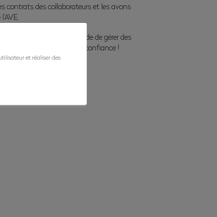
 les contrats des collaborateurs et les avons
 l’AVE.
eneurs, nous avons l’habitude de gérer des
cider, agir et… avancer avec confiance !
ilisateur et réaliser des