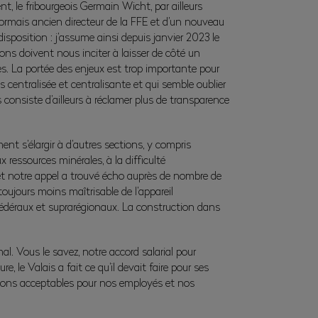
, le fribourgeois Germain Wicht, par ailleurs
ésormais ancien directeur de la FFE et d’un nouveau
isposition : j’assume ainsi depuis janvier 2023 le
ons doivent nous inciter à laisser de côté un
nes. La portée des enjeux est trop importante pour
 centralisée et centralisante et qui semble oublier
onsiste d’ailleurs à réclamer plus de transparence
ent s’élargir à d’autres sections, y compris
x ressources minérales, à la difficulté
et notre appel a trouvé écho auprès de nombre de
oujours moins maîtrisable de l’appareil
 fédéraux et suprarégionaux. La construction dans
al. Vous le savez, notre accord salarial pour
 le Valais a fait ce qu’il devait faire pour ses
utions acceptables pour nos employés et nos