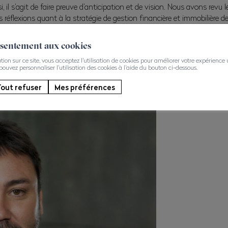
i, il s’agit de faire preuve d’anticipation et de vision. Nous avons revu
 réflexions quant à la stratégie de gestion financière et immobilière de
er que les dossiers et les défis ne manquent pas, mais, comme entrepr
nsentement aux cookies
uvelle donne sans perdre de vue l’objectif final. Anticiper, analyser, dé
on sur ce site, vous acceptez l'utilisation de cookies pour améliorer votre expérience ut
 pouvez personnaliser l'utilisation des cookies à l'aide du bouton ci-dessous.
out refuser
Mes préférences