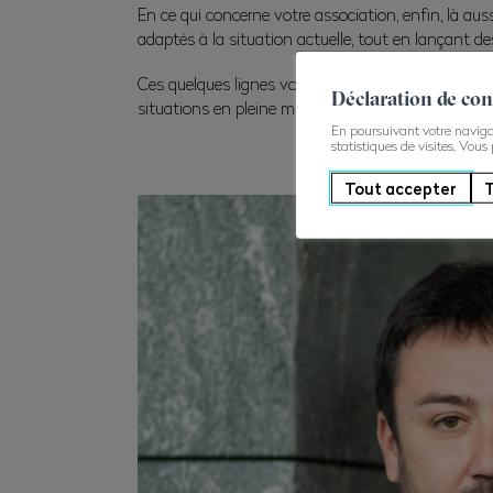
En ce qui concerne votre association, enfin, là auss
adaptés à la situation actuelle, tout en lançant des
Ces quelques lignes vous auront permis de constat
Déclaration de co
situations en pleine mutation et de parer à toute no
En poursuivant votre navigati
statistiques de visites. Vous
Tout accepter
T