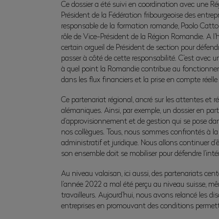
Ce dossier a été suivi en coordination avec une Ré
Président de la Fédération fribourgeoise des entrep
responsable de la formation romande, Paolo Cattoni.
rôle de Vice-Président de la Région Romandie. A l’
certain orgueil de Président de section pour défend
passer à côté de cette responsabilité. C’est avec u
à quel point la Romandie contribue au fonctionnem
dans les flux financiers et la prise en compte rée
Ce partenariat régional, ancré sur les attentes et r
alémaniques. Ainsi, par exemple, un dossier en partic
d’approvisionnement et de gestion qui se pose dan
nos collègues. Tous, nous sommes confrontés à la di
administratif et juridique. Nous allons continuer 
son ensemble doit se mobiliser pour défendre l’in
Au niveau valaisan, ici aussi, des partenariats cen
l’année 2022 a mal été perçu au niveau suisse, même 
travailleurs. Aujourd’hui, nous avons relancé les 
entreprises en promouvant des conditions permettan