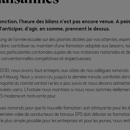
ction, l’heure des bilans n’est pas encore venue. A peine
 d’anticiper, d’agir, en somme, prennent le dessus.
long de l’année écoulée sur des priorités dictées par vos attentes, e
, et donc contribuer au maintien d’une formation adaptée aux besoins, 
 nos particularités cantonales auprès de nos instances nationales et de
s conventionnelles compétitives et respectueuses.
2030, nous avons tout entrepris, aux côtés de nos collègues romands 
 Fribourg. Nous y avons cru jusqu’à la dernière minute, confortés dans 
ajorité du comité central ne les a pas suivis et nous devons admettre
 avérés vains. L’histoire nous montrera si nous nous sommes réellement
 ES moderne et motivante pour
ues romands pour que la nouvelle formation soit attrayante pour les é
 première volée de conducteurs de travaux EPS doit débuter sa format
plus simple possible pour les entreprises et pour les jeunes, nous rest