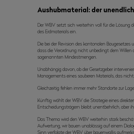
Aushubmaterial: der unendlich
Der WBV setzt sich weiterhin voll für die Lösung
des Erdmaterials ein.
Die bei der Revision des kantonalen Baugesetzes
dass die Verordnung nicht unbedingt dem Willen de
sogenannten Mindestmengen.
Unabhängig davon, ob der Gesetzgeber interveniert
Managements eines sauberen Materials, das nicht a
Gleichzeitig fehlen immer mehr Standorte zur Lag
Künftig wählt der WBV die Strategie eines direkt
Entscheidungsträgern bleibt unentbehrlich, aber ihr
Das Thema wird den WBV weiterhin stark beschäfti
Aufwertung, wir bauen unablässig auf einem Dialog
Sinn verfolgte der WBV über bauenwallis aufmerks