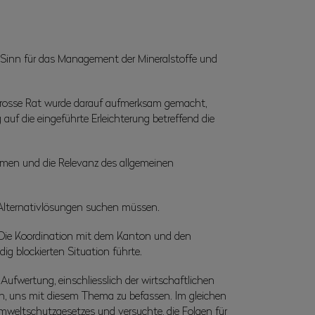
n Sinn für das Management der Mineralstoffe und
 Grosse Rat wurde darauf aufmerksam gemacht,
uf die eingeführte Erleichterung betreffend die
ehmen und die Relevanz des allgemeinen
 Alternativlösungen suchen müssen.
. Die Koordination mit dem Kanton und den
ig blockierten Situation führte.
fwertung, einschliesslich der wirtschaftlichen
en, uns mit diesem Thema zu befassen. Im gleichen
mweltschutzgesetzes und versuchte, die Folgen für