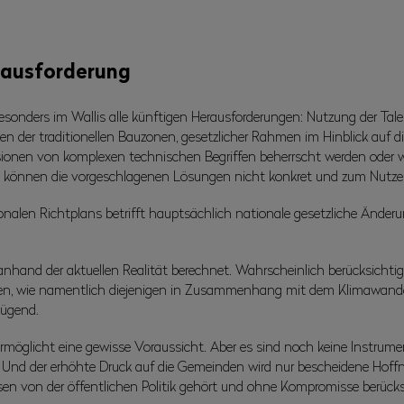
rausforderung
sonders im Wallis alle künftigen Herausforderungen: Nutzung der Tal
 der traditionellen Bauzonen, gesetzlicher Rahmen im Hinblick auf di
ssionen von komplexen technischen Begriffen beherrscht werden oder 
können die vorgeschlagenen Lösungen nicht konkret und zum Nutze
nalen Richtplans betrifft hauptsächlich nationale gesetzliche Ände
anhand der aktuellen Realität berechnet. Wahrscheinlich berücksichtige
n, wie namentlich diejenigen in Zusammenhang mit dem Klimawande
nügend.
 ermöglicht eine gewisse Voraussicht. Aber es sind noch keine Instrum
Und der erhöhte Druck auf die Gemeinden wird nur bescheidene Hoffn
en von der öffentlichen Politik gehört und ohne Kompromisse berücks