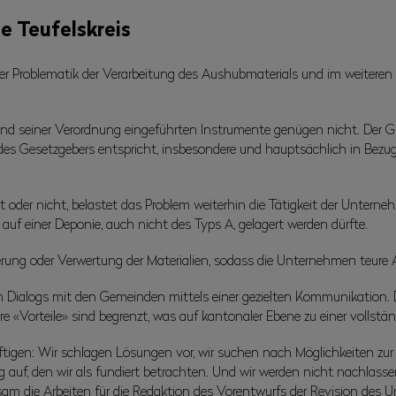
e Teufelskreis
 der Problematik der Verarbeitung des Aushubmaterials und im weitere
 und seiner Verordnung eingeführten Instrumente genügen nicht. Der
s Gesetzgebers entspricht, insbesondere und hauptsächlich in Bezug a
 oder nicht, belastet das Problem weiterhin die Tätigkeit der Untern
uf einer Deponie, auch nicht des Typs A, gelagert werden dürfte.
erung oder Verwertung der Materialien, sodass die Unternehmen teure
en Dialogs mit den Gemeinden mittels einer gezielten Kommunikation
e «Vorteile» sind begrenzt, was auf kantonaler Ebene zu einer vollständ
gen: Wir schlagen Lösungen vor, wir suchen nach Möglichkeiten zur Au
 auf, den wir als fundiert betrachten. Und wir werden nicht nachlass
am die Arbeiten für die Redaktion des Vorentwurfs der Revision des U