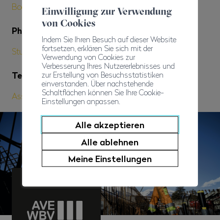
Boomerang Marketing SA
Einwilligung zur Verwendung
von Cookies
Photographies
Indem Sie Ihren Besuch auf dieser Website
fortsetzen, erklären Sie sich mit der
Studio 54 / Olivier Maire & Louis Dasselborne
Verwendung von Cookies zur
Verbesserung Ihres Nutzererlebnisses und
Textes
zur Erstellung von Besuchsstatistiken
einverstanden. Über nachstehende
Schaltflächen können Sie Ihre Cookie-
Association Valaisanne des Entrepreneurs
Einstellungen anpassen.
Alle akzeptieren
Alle ablehnen
Meine Einstellungen