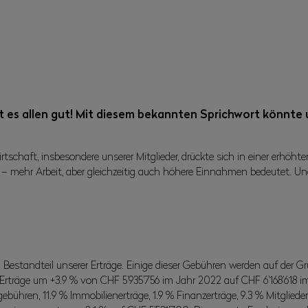
 es allen gut! Mit diesem bekannten Sprichwort könnte
rtschaft, insbesondere unserer Mitglieder, drückte sich in einer erhö
 – mehr Arbeit, aber gleichzeitig auch höhere Einnahmen bedeutet. Und s
Bestandteil unserer Erträge. Einige dieser Gebühren werden auf der
 Erträge um +3.9 % von CHF 5’935’756 im Jahr 2022 auf CHF 6’168’618 im
ren, 11.9 % Immobilienerträge, 1.9 % Finanzerträge, 9.3 % Mitgliederbe