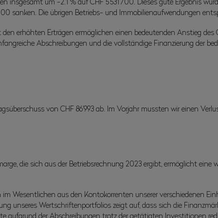
en insgesamt um -2.1 % auf CHF 5’531’700. Dieses gute Ergebnis wur
’000 sanken. Die übrigen Betriebs- und Immobilienaufwendungen ents
en erhöhten Erträgen ermöglichen einen bedeutenden Anstieg des Ca
umfangreiche Abschreibungen und die vollständige Finanzierung der b
agsüberschuss von CHF 86’993 ab. Im Vorjahr mussten wir einen Verlu
rge, die sich aus der Betriebsrechnung 2023 ergibt, ermöglicht eine wei
 im Wesentlichen aus den Kontokorrenten unserer verschiedenen Einhei
ung unseres Wertschriftenportfolios zeigt auf, dass sich die Finanzm
te aufgrund der Abschreibungen trotz der getätigten Investitionen red