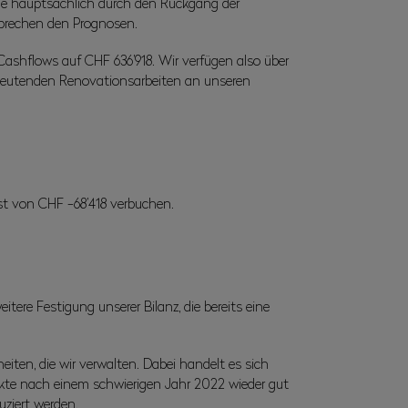
de hauptsächlich durch den Rückgang der
prechen den Prognosen.
shflows auf CHF 636’918. Wir verfügen also über
edeutenden Renovationsarbeiten an unseren
st von CHF -68’418 verbuchen.
tere Festigung unserer Bilanz, die bereits eine
ten, die wir verwalten. Dabei handelt es sich
ärkte nach einem schwierigen Jahr 2022 wieder gut
uziert werden.