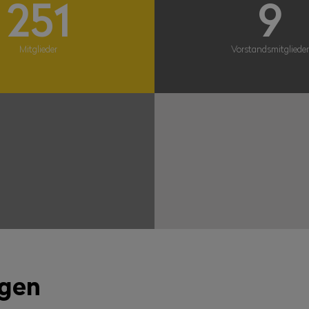
251
9
Mitglieder
Vorstandsmitgliede
ngen