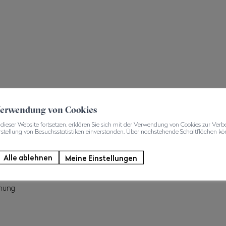
 Verwendung von Cookies
dieser Website fortsetzen, erklären Sie sich mit der Verwendung von Cookies zur Verb
rstellung von Besuchsstatistiken einverstanden. Über nachstehende Schaltflächen kön
Alle ablehnen
Meine Einstellungen
sen
chung