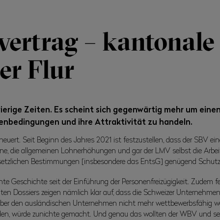
ertrag – kantonale
er Flur
ierige Zeiten. Es scheint sich gegenwärtig mehr um ein
menbedingungen und ihre Attraktivität zu handeln.
ert. Seit Beginn des Jahres 2021 ist festzustellen, dass der SBV eine 
e, die allgemeinen Lohnerhöhungen und gar der LMV selbst die Arbeits
esetzlichen Bestimmungen [insbesondere das EntsG] genügend Schutz
e Geschichte seit der Einführung der Personenfreizügigkeit. Zudem fehl
ten Dossiers zeigen nämlich klar auf, dass die Schweizer Unternehmen
ber den ausländischen Unternehmen nicht mehr wettbewerbsfähig wäre
en, würde zunichte gemacht. Und genau das wollten der WBV und se