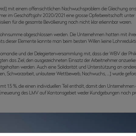
wird] mit einem offensichtlichen Nachwuchsproblem die Gleichung ans
mer im Geschäftsjahr 2020/2021 eine grosse Opferbereitschaft unter
Risiken für die gesamte Bevölkerung noch nicht klar erkennbar waren.
 Lohnsumme abgeschlossen werden. Die Unternehmen hatten mit ihrer
ts dieser Elemente konnte man beim besten Willen keine Lohnreduktio
Romandie und der Delegiertenversammlung mit, dass der WBV der Phil
ten das Ziel, den ausgezeichneten Einsatz der Arbeitnehmer anzuerke
gehalten werden. Auch eine Solidarität und Unterstützung an andere
en, Schwarzarbeit, unlauterer Wettbewerb, Nachwuchs, …] wurde geford
1.5 %, die einen individuellen Teil enthält, damit den Unternehmen ein
der Erneuerung des LMV auf Kantonsgebiet weder Kundgebungen noch pr