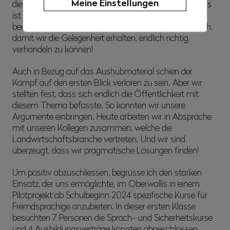
Meine Einstellungen
die Anerkennung unserer Besonderheiten zu fordern. Es
ist wieder ein Misserfolg, aber das Spiel ist noch nicht
beendet. Wir hoffen auf grössere Änderungen in Zürich,
damit wir die Gelegenheit erhalten, endlich richtig
verhandeln zu können!
Auch in Bezug auf das Aushubmaterial schien der
Kampf auf den ersten Blick verloren zu sein. Aber wir
stellten fest, dass sich endlich die Öffentlichkeit mit
diesem Thema befasste. So konnten wir unsere
Argumente einbringen. Heute arbeiten wir in Absprache
mit unseren Kollegen zusammen, welche die
Landwirtschaftsbranche vertreten. Und wir sind
überzeugt, dass wir pragmatische Lösungen finden!
Um positiv abzuschliessen, begrüsse ich den starken
Einsatz, der uns ermöglichte, im Oberwallis in einem
Pilotprojekt ab Schulbeginn 2024 spezifische Kurse für
Fremdsprachige anzubieten. In dieser ersten Klasse
besuchten 7 Personen die Sprach- und Sicherheitskurse
und 4 Ausbildungsverträge konnten abgeschlossen