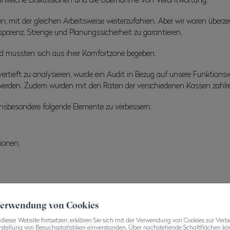
n, mit der gleichen Arbeitsweise weiterzufahren. Aber wir waren über
sparenz, Strenge und Planungssicherheit zu garantieren.
nd mussten sich aus ihrer Komfortzone begeben.
ieft zu analysieren, wurde ein Audit in Bezug auf unsere Funktionsw
erden. Zudem wurden mit den Räten der verschiedenen Kassen zahlrei
sbesondere folgende Elemente zu verbessern:
ionen,
ilienkommission geschaffen, um das Management eines Immobilienbe
 Verwendung von Cookies
dieser Website fortsetzen, erklären Sie sich mit der Verwendung von Cookies zur Verb
ltigen, strukturierten Vision entwickelt werden, die an die grosse Vera
rstellung von Besuchsstatistiken einverstanden. Über nachstehende Schaltflächen kön