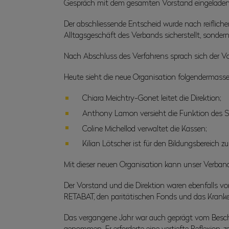
Gespräch mit dem gesamten Vorstand eingeladen
Der abschliessende Entscheid wurde nach reiflicher
Alltagsgeschäft des Verbands sicherstellt, sondern
Nach Abschluss des Verfahrens sprach sich der Vo
Heute sieht die neue Organisation folgendermasse
Chiara Meichtry-Gonet leitet die Direktion;
Anthony Lamon versieht die Funktion des Ste
Coline Michellod verwaltet die Kassen;
Kilian Lötscher ist für den Bildungsbereich z
Mit dieser neuen Organisation kann unser Verband 
Der Vorstand und die Direktion waren ebenfalls v
RETABAT, den paritätischen Fonds und das Kranke
Das vergangene Jahr war auch geprägt vom Beschlu
genommen. Er erforderte eine vertiefte Reflexion