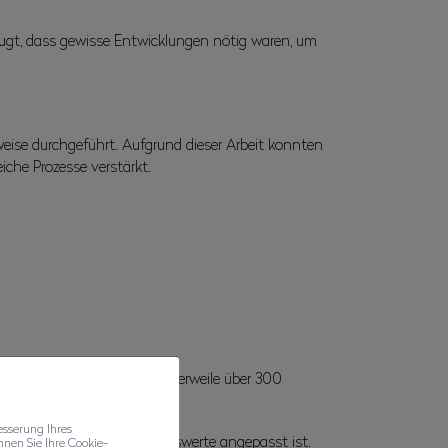
zeugt, dass gewisse Entwicklungen nötig waren, um
eise durchgeführt. Aufgrund dieser Arbeit konnten
che Prozesse verstärkt.
stands im Wert von mittlerweile über 300
esserung Ihres
ntwortung für diese Vermögenswerte angepasst ist.
nen Sie Ihre Cookie-