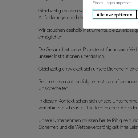
Einstellungen anpassen.
Gleichzeitig müssen wir weiterhin unsere Informa
Alle akzeptieren
Anforderungen und den aktuellen Bedürfnissen in
Wir brauchen deshalb Instrumente, die zuverlässi
ermöglichen.
Die Gesamtheit dieser Projekte ist für unseren Ve
unserer Institutionen unerlässlich.
Gleichzeitig entwickelt sich unsere Branche in ei
Seit mehreren Jahren folgt eine Krise auf die an
Unsicherheiten.
In diesem Kontext sehen sich unsere Unternehme
weiterhin stark belastet. Die technischen Anforder
Unsere Unternehmen müssen heute fähig sein, sich
Sicherheit und die Wettbewerbsfähigkeit ihrer Lei