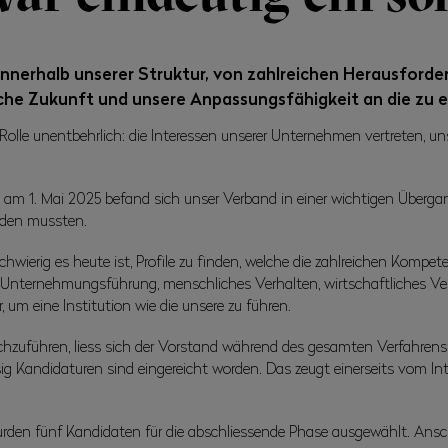
nnerhalb unserer Struktur, von zahlreichen Herausforde
liche Zukunft und unsere Anpassungsfähigkeit an die zu
olle unentbehrlich: die Interessen unserer Unternehmen vertreten, un
 1. Mai 2025 befand sich unser Verband in einer wichtigen Übergang
erden mussten.
hwierig es heute ist, Profile zu finden, welche die zahlreichen Kompet
Unternehmungsführung, menschliches Verhalten, wirtschaftliches Ver
 um eine Institution wie die unsere zu führen.
rchzuführen, liess sich der Vorstand während des gesamten Verfahrens
ig Kandidaturen sind eingereicht worden. Das zeugt einerseits vom Int
en fünf Kandidaten für die abschliessende Phase ausgewählt. Ansc