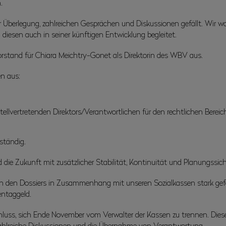
.
 Überlegung, zahlreichen Gesprächen und Diskussionen gefällt. Wir wol
 diesen auch in seiner künftigen Entwicklung begleitet.
rstand für Chiara Meichtry-Gonet als Direktorin des WBV aus.
n aus:
llvertretenden Direktors/Verantwortlichen für den rechtlichen Bereic
uständig.
die Zukunft mit zusätzlicher Stabilität, Kontinuität und Planungssich
on den Dossiers in Zusammenhang mit unseren Sozialkassen stark gefor
ntaggeld.
ss, sich Ende November vom Verwalter der Kassen zu trennen. Dieser 
, zahlreiche Diskussionen und die Übernahme von Verantwortung.