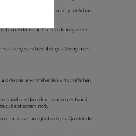
mehr vollumfänglich den modernen gesetzlichen
ten und ein modernes und sicheres Management
modernes, strenges und nachhaltiges Management
 und die daraus entstehenden wirtschaftlichen
ie dem zunehmenden administrativen Aufwand
ruck bleibt extrem stark.
 anzupassen und gleichzeitig die Qualität, die