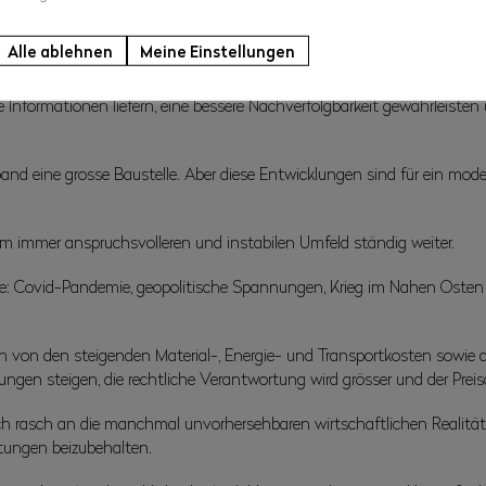
tik modernisieren. Das aktuelle Managementsystem entspricht nicht 
Alle ablehnen
Meine Einstellungen
 Bezug auf Führung und Transparenz.
ge Informationen liefern, eine bessere Nachverfolgbarkeit gewährleis
rband eine grosse Baustelle. Aber diese Entwicklungen sind für ein 
nem immer anspruchsvolleren und instabilen Umfeld ständig weiter.
dere: Covid-Pandemie, geopolitische Spannungen, Krieg im Nahen Osten
n von den steigenden Material-, Energie- und Transportkosten sow
ungen steigen, die rechtliche Verantwortung wird grösser und der Preisd
 rasch an die manchmal unvorhersehbaren wirtschaftlichen Realitäten
stungen beizubehalten.