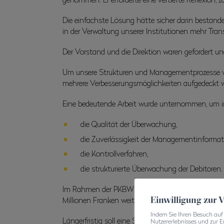
Die einfachste Lösung hätte sicher darin bestande
in der Verwaltung unserer Institutionen mehr Tran
Der Vorstand und die Direktion waren gefordert u
Um unsere Strukturen und Managementprozesse vert
mehrere Verbesserungsmöglichkeiten aufgedeckt w
Eine bedeutende Arbeit wurde unternommen, um in
die Qualität der Überwachung,
die Zuverlässigkeit der Managementinformat
die Kontrollverfahren,
die strukturierte Überwachung der Debitoren.
Im Rahmen der PKBW haben wir zudem eine Immob
Einwilligung zur
Millionen Franken weiter zu professionalisieren.
Indem Sie Ihren Besuch auf 
Längerfristig soll eine Strategie mit einer nachha
Nutzererlebnisses und zur E