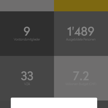
9
1'489
Vorstandsmitglieder
Ausgebildete Personen
33
7.2
VZÄ
Millionen Budget (CHF)